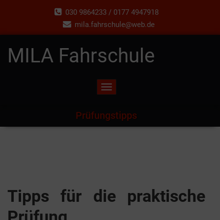
030 9864233 / 0177 4947918
mila.fahrschule@web.de
MILA Fahrschule
Toggle
navigation
Prüfungstipps
Tipps für die praktische
Prüfung