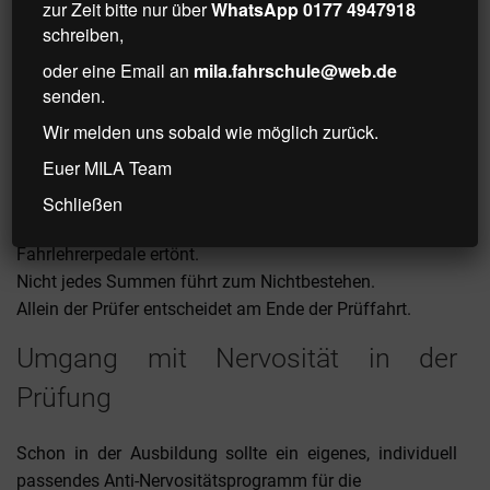
festes Schuhwerk.Für gutes Gesichtsfeld sorgen, keine
zur Zeit bitte nur über
WhatsApp 0177 4947918
dunkle Sonnenbrille, keine Haare im Gesicht.
schreiben,
oder eine Email an
mila.fahrschule@web.de
Rechtliche Anforderungen,
senden.
Prüfungsrichtlinie
Wir melden uns sobald wie möglich zurück.
Euer MILA Team
Kleine Fehler werden in jeder Prüfungsfahrt gemacht.
Fehler gleich an Ort und Stelle korrigieren.
Schließen
Nicht in Panik geraten, wenn der Summer der
Fahrlehrerpedale ertönt.
Nicht jedes Summen führt zum Nichtbestehen.
Allein der Prüfer entscheidet am Ende der Prüffahrt.
Umgang mit Nervosität in der
Prüfung
Schon in der Ausbildung sollte ein eigenes, individuell
passendes Anti-Nervositätsprogramm für die