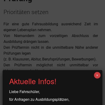
Prioritäten setzen
Für eine gute Fahrausbildung ausreichend Zeit im
eigenen Lebensplan nehmen.
Von Niemandem zum vorzeitigen Abschluss der
Ausbildung drängen lassen.
Den Prüftermin nicht in die unmittelbare Nähe anderer
Prüfungen legen
(z. B. Klausuren, Abitur, Berufsprüfungen, Bewerbungen).
Den Prüftermin möglichst nicht unmittelbar vor
Urlaubsreisen oder Umzüge legen.
×
Aktuelle Infos!
Praktische Kleidung bei der Prüfung
Liebe Fahrschüler,
Leichte und luftige, bequeme Kleidung wählen; bei
für Anfragen zu Ausbildungsplätzen,
Zweiradprüfungen: Schutzkleidung,